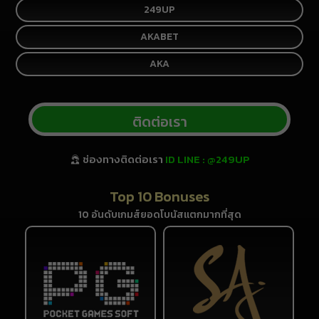
249UP
AKABET
AKA
ติดต่อเรา
ช่องทางติดต่อเรา
ID LINE : @249UP
Top 10 Bonuses
10 อันดับเกมส์ยอดโบนัสแตกมากที่สุด