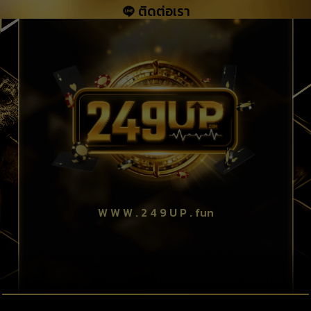
ติดต่อเรา
หน้าแรก
บัญชีเกมส์
ฝากเงิน
ถอนเงิน
แนะนำเพื่อน
บทความ
W W W . 2 4 9 U P . fun
ติดต่อเรา